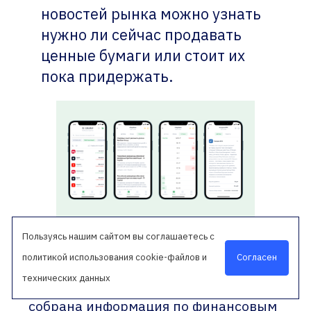
новостей рынка можно узнать
нужно ли сейчас продавать
ценные бумаги или стоит их
пока придержать.
Пользуясь нашим сайтом вы соглашаетесь с
Согласен
политикой использования cookie-файлов и
Все приобретенные ценные бумаги
технических данных
собраны в «Портфеле». Там же
собрана информация по финансовым