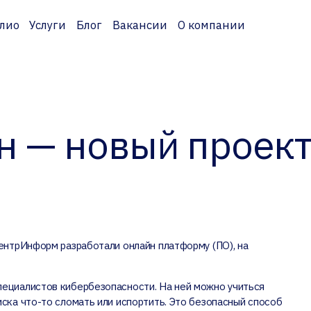
лио
Услуги
Блог
Вакансии
О компании
н — новый проек
ЦентрИнформ разработали онлайн платформу (ПО), на
пециалистов кибербезопасности. На ней можно учиться
иска что-то сломать или испортить. Это безопасный способ