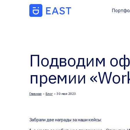
Портфо
Подводим оф
премии «Work
Главная
›
Блог
›
30 мая 2023
Забрали две награды за наши кейсы: