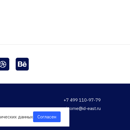
+7 499 110-97-79
welcome@id-east.ru
нических данных
Согласен