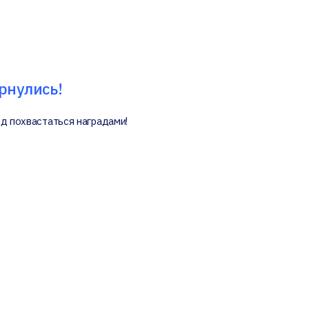
ернулись!
од похвастаться наградами!