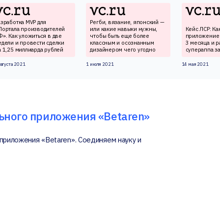
азработка MVP для
Регби, вязание, японский —
Портала производителей
или какие навыки нужны,
Кейс ЛСР: Ка
Ф». Как уложиться в две
чтобы быть еще более
приложение 
едели и провести сделки
классным и осознанным
3 месяца и р
а 1,25 миллиарда рублей
дизайнером чего угодно
супераппа за
августа 2021
1 июля 2021
14 мая 2021
ьного приложения «Betaren»
 приложения «Betaren». Соединяем науку и