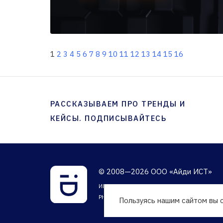
1
2
3
4
5
6
7
8
9
10
11
12
13
14
15
16
РАССКАЗЫВАЕМ ПРО ТРЕНДЫ И
КЕЙСЫ. ПОДПИСЫВАЙТЕСЬ
© 2008—2026 ООО «Айди ИСТ»
ИНН 7704722654
РН 77-18-012353 в реестре операторов РКН
Пользуясь нашим сайтом вы 