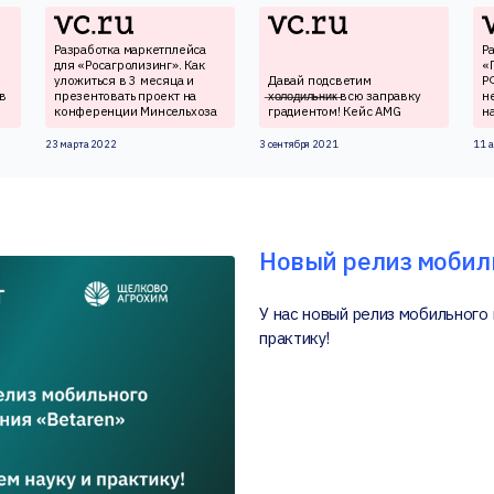
Разработка маркетплейса
Р
для «Росагролизинг». Как
«
уложиться в 3 месяца и
Давай подсветим
Р
в
презентовать проект на
̶х̶о̶л̶о̶д̶и̶л̶ь̶н̶и̶к̶ всю заправку
н
конференции Минсельхоза
градиентом! Кейс AMG
н
23 марта 2022
3 сентября 2021
11 
Новый релиз мобил
У нас новый релиз мобильного
практику!