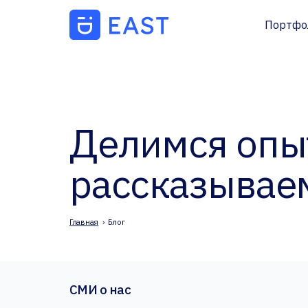
Портфо
Делимся опыт
рассказывае
Главная
›
Блог
СМИ о нас