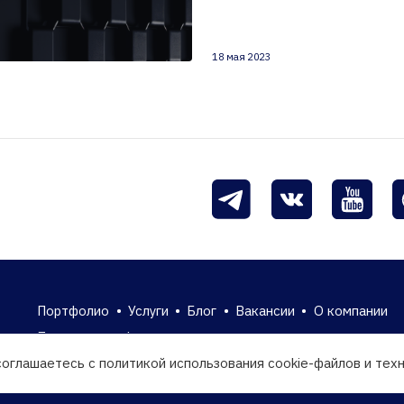
18 мая 2023
Портфолио
•
Услуги
•
Блог
•
Вакансии
•
О компании
Политика конфиденциальности
Согласие на обработку персональных данных
соглашаетесь с политикой использования cookie-файлов и тех