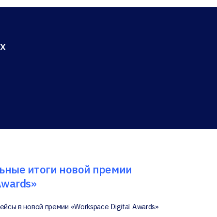
х
ные итоги новой премии
Awards»
ейсы в новой премии «Workspace Digital Awards»