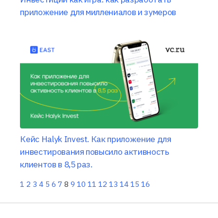
приложение для миллениалов и зумеров
Кейс Halyk Invest. Как приложение для
инвестирования повысило активность
клиентов в 8,5 раз.
1
2
3
4
5
6
7
8
9
10
11
12
13
14
15
16